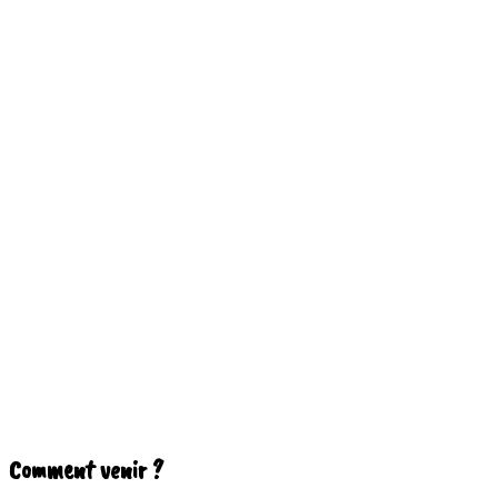
+33 (0)4 70 48 06 36
Adresse
Lieu-dit La Caille,
03210 Saint-Menoux
Comment venir ?