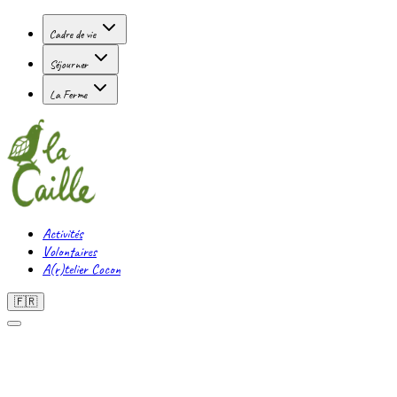
Cadre de vie
Séjourner
La Ferme
Activités
Volontaires
A(r)telier Cocon
🇫🇷